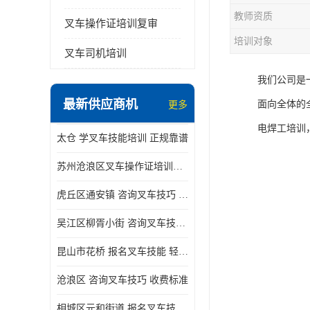
教师资质
叉车操作证培训复审
培训对象
叉车司机培训
我们公司是
最新供应商机
面向全体的
更多
电焊工培训
太仓 学叉车技能培训 正规靠谱
苏州沧浪区叉车操作证培训已更新科目
虎丘区通安镇 咨询叉车技巧 新政策已公布
吴江区柳胥小街 咨询叉车技巧 附近那家正规
昆山市花桥 报名叉车技能 轻松试学无压力
沧浪区 咨询叉车技巧 收费标准
相城区元和街道 报名叉车技能 没有学历怎么办