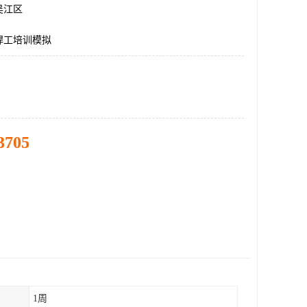
吴江区
焊工培训模拟
3705
1周