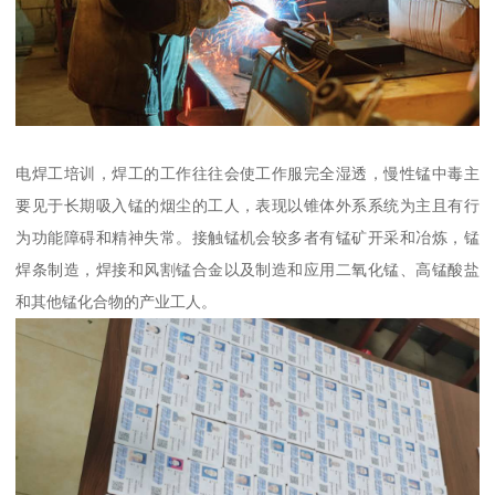
电焊工培训，焊工的工作往往会使工作服完全湿透，慢性锰中毒主
要见于长期吸入锰的烟尘的工人，表现以锥体外系系统为主且有行
为功能障碍和精神失常。接触锰机会较多者有锰矿开采和冶炼，锰
焊条制造，焊接和风割锰合金以及制造和应用二氧化锰、高锰酸盐
和其他锰化合物的产业工人。