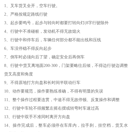
1、叉车货叉全开，空车行驶。
2、严格按规定路线行驶
3、起步要鸣号，起步与转向时都要打转向灯(8字行驶除外
4、行驶中不准碰桩，发动机不得无故熄火
5、行驶中和停车后，车辆任何部分都不能出线和压线
6、车没停稳不得反向起步
7、倒车时必须向后了望，确定安全后再倒车
8、行驶中货叉离地面200-300，门架要略往后倾，不得边行驶边调整
货叉高度和角度
9、不得原地打方向盘和长时间半联动行车
10、动作要规范，操作要熟练准确，不得有明显的失误
11、整个操作过程要连贯，中途不得无故停顿、反复操作和调整
12、行驶中车轮不得频繁左摇右摆或转弯时车速过高
13、行驶中双手不准同时离开方向盘
14、操作完成后，整车必须停在车库内，拉手刹，挂空档，货叉水