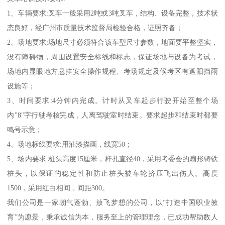
1、车辆要求:叉车一般采用2吨或3吨叉车，结构、设备完整，技术状
态良好，经广州市质量技术监督局检验合格，证照齐备；
2、场地要求;场地尺寸必须符合该车型尺寸参数，地面要平整坚实，
没有障碍物，周围设置安全标线和标志，保证场地与设备为考试，
场地内显眼地方悬挂安全操作规程、考场规定及候考区有遮阳挡雨
设施等；
3、时间要求:4分钟内完成。计时从叉车起步行驶开始至整个场
内"8"字行驶考核完成，人离驾驶室时结束。要求起步和结束时都要
鸣号示意；
4、场地标线要求:用油漆描画，线宽50；
5、场内要求:桩头高度15厘米，杆孔直径40，采用考委会的扇形铸铁
桩头，以保证的稳定性和防止桩头被车轮挤压飞出伤人。高度
1500，采用红白相间，间距300。
我们公司是一家朝气蓬勃、放飞梦想的公司，以“打造中国职业教
育”为愿景，秉承诚信为本，服务至上的管理理念，已成功帮助数人