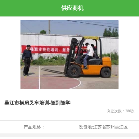
供应商机
吴江市横扇叉车培训-随到随学
浏览次数：
386
次
产品规格：
发货地:
江苏省苏州吴江区