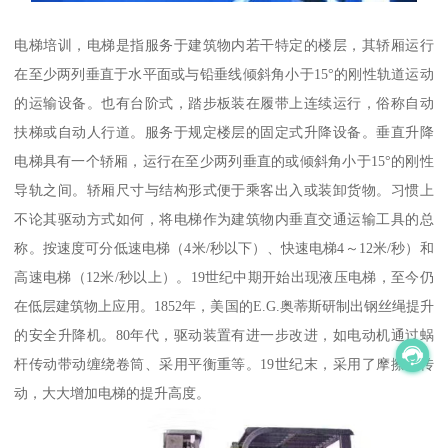
电梯培训，电梯是指服务于建筑物内若干特定的楼层，其轿厢运行
在至少两列垂直于水平面或与铅垂线倾斜角小于15°的刚性轨道运动
的运输设备。也有台阶式，踏步板装在履带上连续运行，俗称自动
扶梯或自动人行道。服务于规定楼层的固定式升降设备。垂直升降
电梯具有一个轿厢，运行在至少两列垂直的或倾斜角小于15°的刚性
导轨之间。轿厢尺寸与结构形式便于乘客出入或装卸货物。习惯上
不论其驱动方式如何，将电梯作为建筑物内垂直交通运输工具的总
称。按速度可分低速电梯（4米/秒以下）、快速电梯4～12米/秒）和
高速电梯（12米/秒以上）。19世纪中期开始出现液压电梯，至今仍
在低层建筑物上应用。1852年，美国的E.G.奥蒂斯研制出钢丝绳提升
的安全升降机。80年代，驱动装置有进一步改进，如电动机通过蜗
杆传动带动缠绕卷筒、采用平衡重等。19世纪末，采用了摩擦轮传
动，大大增加电梯的提升高度。