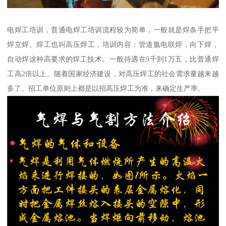
电焊工培训，普通电焊工培训流程较为简单，一般就是焊条手把平
焊立焊。焊工也叫高压焊工，培训内容：管道氩电联焊，向下焊，
自动焊这种高要求的焊工技术。一般待遇在9千到1万五，比普通焊
工高2倍以上。随着国家经济建设，对高压焊工的社会需求量越来越
多了。招工单位原则上都是以招高压焊工为准，来确定生产率。