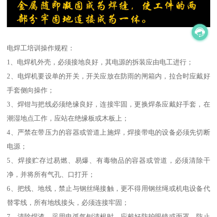
电焊工培训操作规程：
1、电焊机外壳，必须接地良好，其电源的拆装应由电工进行；
2、电焊机要设单的开关，开关应放在防雨的闸箱内，拉合时应戴好
手套侧向操作；
3、焊钳与把线必须绝缘良好，连接牢固，更换焊条应戴好手套，在
潮湿地点工作，应站在绝缘板或木板上；
4、严禁在带压力的容器或管道上施焊，焊接带电的设备必须先切断
电源；
5、焊接贮存过易燃、易爆、有毒物品的容器或管道，必须清除干
净，并将所有气孔、口打开；
6、把线、地线，禁止与钢丝绳接触，更不得用钢丝绳或机电设备代
替零线，所有地线接头，必须连接牢固；
7、清除焊渣，采用电弧气刨清根时，应戴好防护眼镜或面罩，防止