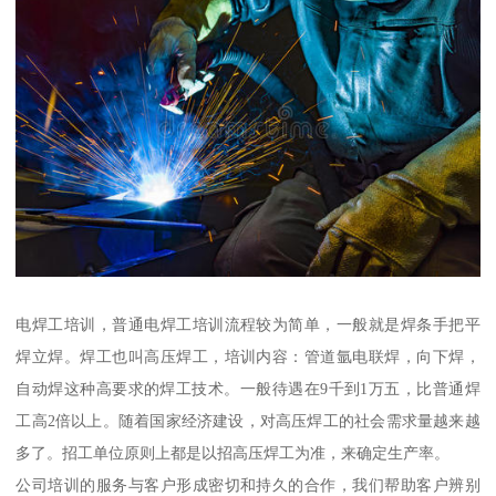
电焊工培训，普通电焊工培训流程较为简单，一般就是焊条手把平
焊立焊。焊工也叫高压焊工，培训内容：管道氩电联焊，向下焊，
自动焊这种高要求的焊工技术。一般待遇在9千到1万五，比普通焊
工高2倍以上。随着国家经济建设，对高压焊工的社会需求量越来越
多了。招工单位原则上都是以招高压焊工为准，来确定生产率。
公司培训的服务与客户形成密切和持久的合作，我们帮助客户辨别