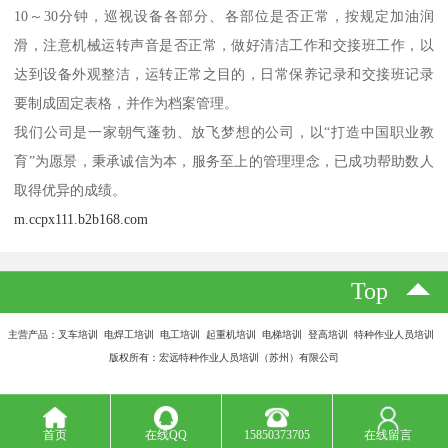
10～30分钟，巡视设备各部分、各部位是否正常，按规定加油润
滑，注意机械运转声音是否正常，做好清洁工作和交接班工作，以
达到设备外观整洁，运转正常之目的，日常保养记录和交接班记录
要制成固定表格，并作为档案管理。
我们公司是一家朝气蓬勃、放飞梦想的公司，以“打造中国职业教
育”为愿景，秉承诚信为本，服务至上的管理理念，已成功帮助数人
取得优异的成绩。
m.ccpx111.b2b168.com
Top
主营产品：叉车培训 电焊工培训 电工培训 起重机培训 电梯培训 登高培训 特种作业人员培训
版权所有：宏远特种作业人员培训（苏州）有限公司
首页
在线QQ
15850373705
在线留言