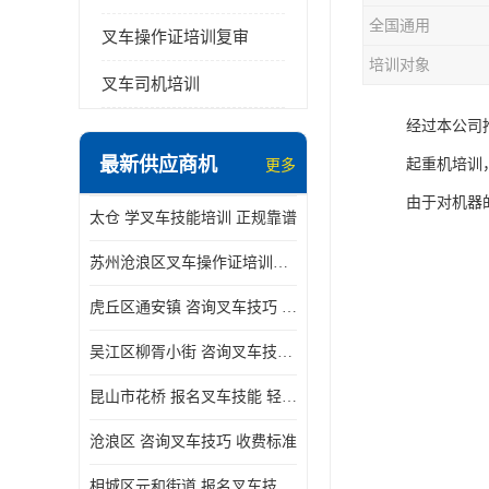
全国通用
叉车操作证培训复审
培训对象
叉车司机培训
经过本公司
最新供应商机
起重机培训
更多
由于对机器
太仓 学叉车技能培训 正规靠谱
苏州沧浪区叉车操作证培训已更新科目
虎丘区通安镇 咨询叉车技巧 新政策已公布
吴江区柳胥小街 咨询叉车技巧 附近那家正规
昆山市花桥 报名叉车技能 轻松试学无压力
沧浪区 咨询叉车技巧 收费标准
相城区元和街道 报名叉车技能 没有学历怎么办