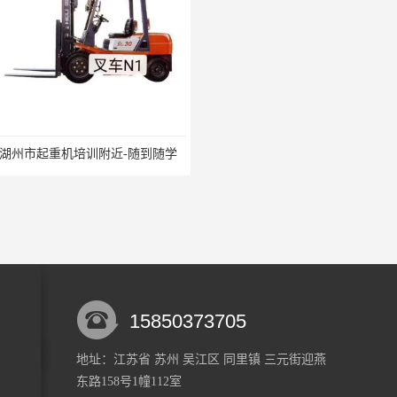
培训附近-随到随学
吴江市庞杨电梯培训附近-随报随考
15850373705
地址：江苏省 苏州 吴江区 同里镇 三元街迎燕
东路158号1幢112室