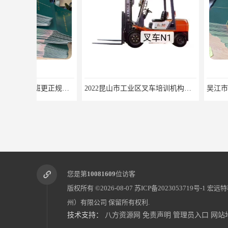
2022昆山市工业区叉车培训机构学会为止
您是第
10081609
位访客
版权所有 ©2026-08-07
苏ICP备2023053719号-1
宏远特
州）有限公司
保留所有权利.
技术支持：
八方资源网
免责声明
管理员入口
网站