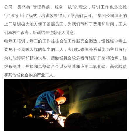
公司一贯坚持“管理靠前、服务一线”的理念，培训工作也多次推
行“送考上门”模式，培训效果得到了学员们认可。“集团公司组织的
上门培训极大地方便了基层员工，为我们节约了费用和时间，工人
们积极性很高，培训结果也颇令人满意。
电焊工培训，焊工的工作往往会使工作服完全湿透，慢性锰中毒主
要见于长期吸入锰的烟尘的工人，表现以锥体外系系统为主且有行
为功能障碍和精神失常。接触锰机会较多者有锰矿开采和冶炼，锰
焊条制造，焊接和风割锰合金以及制造和应用二氧化锰、高锰酸盐
和其他锰化合物的产业工人。