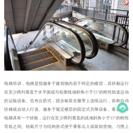
电梯培训，电梯是指服务于建筑物内若干特定的楼层，其轿厢运行
在至少两列垂直于水平面或与铅垂线倾斜角小于15°的刚性轨道运动
的运输设备。也有台阶式，踏步板装在履带上连续运行，俗称自动
扶梯或自动人行道。服务于规定楼层的固定式升降设备。垂直升降
电梯具有一个轿厢，运行在至少两列垂直的或倾斜角小于15°的刚性
导轨之间。轿厢尺寸与结构形式便于乘客出入或装卸货物。习惯上