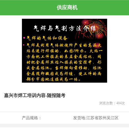
供应商机
嘉兴市焊工培训内容-随报随考
浏览次数：
404
次
产品规格：
发货地:
江苏省苏州吴江区