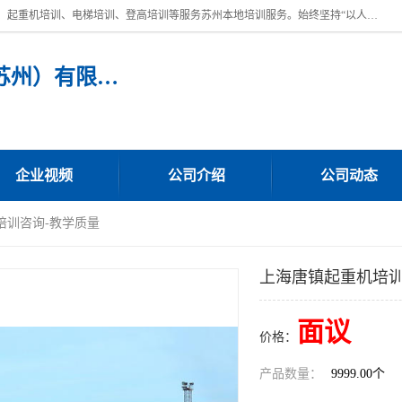
苏州宏远特种作业人员培训，提供：叉车培训、电焊工培训、电工培训、起重机培训、电梯培训、登高培训等服务苏州本地培训服务。始终坚持“以人为本，质量立校”的办学思想，以培养社会应用型人才为己任，明码收费，诚实守信，中途不收任何费用。随到随学，学会为止，一期未学会者免费再学，直到学会为止。
宏远特种作业人员培训（苏州）有限公司
企业视频
公司介绍
公司动态
培训咨询-教学质量
上海唐镇起重机培训
面议
价格：
产品数量：
9999.00个