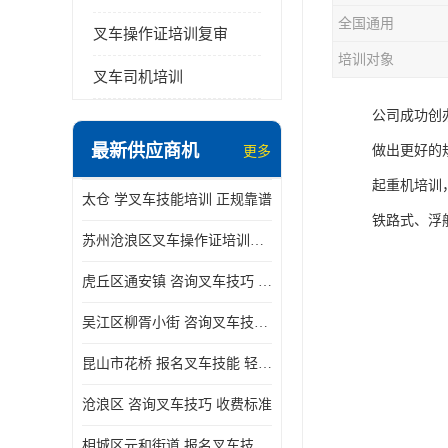
全国通用
叉车操作证培训复审
培训对象
叉车司机培训
公司成功创
最新供应商机
做出更好的
更多
起重机培训
太仓 学叉车技能培训 正规靠谱
铁路式、浮
苏州沧浪区叉车操作证培训已更新科目
虎丘区通安镇 咨询叉车技巧 新政策已公布
吴江区柳胥小街 咨询叉车技巧 附近那家正规
昆山市花桥 报名叉车技能 轻松试学无压力
沧浪区 咨询叉车技巧 收费标准
相城区元和街道 报名叉车技能 没有学历怎么办