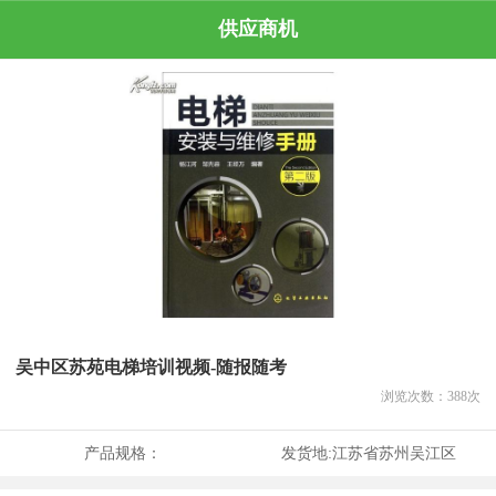
供应商机
吴中区苏苑电梯培训视频-随报随考
浏览次数：
388
次
产品规格：
发货地:
江苏省苏州吴江区