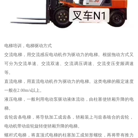
电梯培训，电梯驱动方式
交流电梯，用交流感应电动机作为驱动力的电梯。根据拖动方式又
可分为交流单速、交流双速、交流调压调速、交流变压变频调速
等。
直流电梯，用直流电动机作为驱动力的电梯。这类电梯的额定速度
一般在2.00m/s以上。
液压电梯，一般利用电动泵驱动液体流动，由柱塞使轿厢升降的电
梯。
齿轮齿条电梯，将导轨加工成齿条，轿厢装上与齿条啮合的齿轮，
电动机带动齿轮旋转使轿厢升降的电梯。
螺杆式电梯，将直顶式电梯的柱塞加工成矩形螺纹，再将带有推力