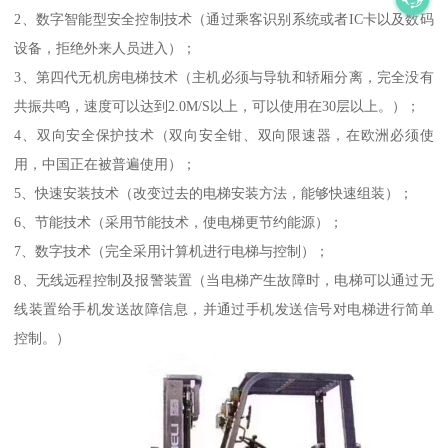
2、数字智能型安全控制技术（通过乘客识别系统或者IC卡以及数码
设备，拒绝外来人员进入）；
3、第四代无机房电梯技术（主机必须与导轨和轿厢分离，完全没有
共振共鸣，速度可以达到2.0M/S以上，可以使用在30层以上。）；
4、双向安全保护技术（双向安全钳、双向限速器，在欧洲必须使
用，中国正在被普遍使用）；
5、快速安装技术（改变过去的电梯安装方法，能够快速组装）；
6、节能技术（采用节能技术，使电梯更节约能源）；
7、数字技术（完全采用计算机进行电梯与控制）；
8、无线远程控制及报警装置（当电梯产生故障时，电梯可以通过无
线装置给手机发送故障信息，并通过手机发送信号对电梯进行简单
控制。）