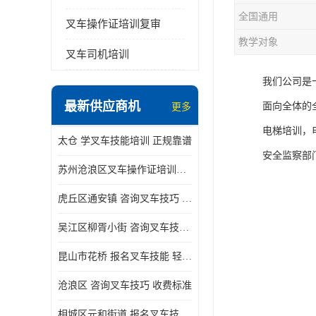
全国通用
叉车操作证培训复审
教学对象
叉车司机培训
我们公司是
最新供应商机
面向全体的
更多
电梯培训，
太仓 学叉车技能培训 正规靠谱
安全监察部
苏州沧浪区叉车操作证培训已更新科目
虎丘区通安镇 咨询叉车技巧 新政策已公布
吴江区柳胥小街 咨询叉车技巧 附近那家正规
昆山市花桥 报名叉车技能 轻松试学无压力
沧浪区 咨询叉车技巧 收费标准
相城区元和街道 报名叉车技能 没有学历怎么办