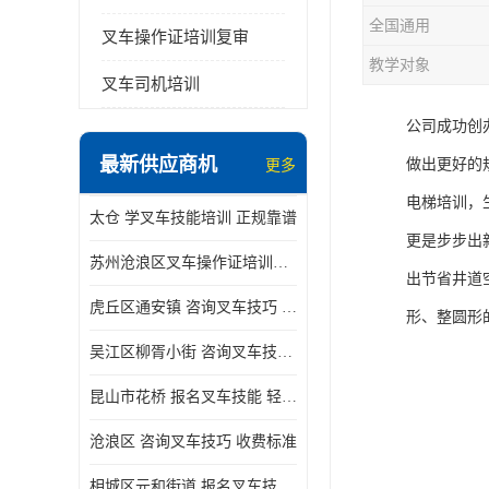
全国通用
叉车操作证培训复审
教学对象
叉车司机培训
公司成功创
最新供应商机
做出更好的
更多
电梯培训，
太仓 学叉车技能培训 正规靠谱
更是步步出
苏州沧浪区叉车操作证培训已更新科目
出节省井道
虎丘区通安镇 咨询叉车技巧 新政策已公布
形、整圆形
吴江区柳胥小街 咨询叉车技巧 附近那家正规
昆山市花桥 报名叉车技能 轻松试学无压力
沧浪区 咨询叉车技巧 收费标准
相城区元和街道 报名叉车技能 没有学历怎么办