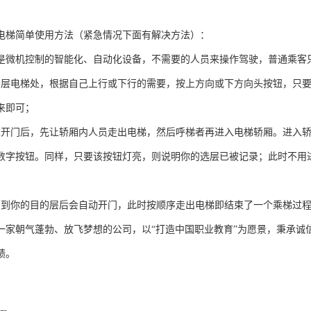
电梯简单使用方法（紧急情况下面有解决方法）：
是微机控制的智能化、自动化设备，不需要的人员来操作驾驶，普通乘客
楼层电梯处，根据自己上行或下行的需要，按上方向或下方向头按钮，只
来即可；
达开门后，先让轿厢内人员走出电梯，然后呼梯者再进入电梯轿厢。进入
数字按钮。同样，只要该按钮灯亮，则说明你的选层已被记录；此时不用
驶到你的目的层后会自动开门，此时按顺序走出电梯即结束了一个乘梯过
一家朝气蓬勃、放飞梦想的公司，以“打造中国职业教育”为愿景，秉承诚
绩。