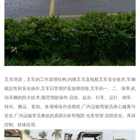
叉车培训，叉车的工作原理结构;内燃叉车及电瓶叉车安全技术;车辆
稳定性和安全操作;叉车日常维护及故障排除;叉车的一、二、保养;机
动车辆的防火技术;规范驾驶操作:启动、起步、行车、运行、倒车、
转向、搬运、装卸、各项堆垛作业规程;厂内运输驾驶员身心健康与
安全;厂内运输常见事故的原因分析和预防;仓库管理:流程优化、库存
控制、软体应用。