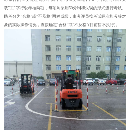
载"工"字行驶考核两项，每项均采用50分制和失误的形式进行考试。
路考分为"合格"或"不及格"两种成绩，由考评员按考试标准和考核对
象的实际操作情况，直接确定"合格"或"不及格"(目前暂不执行)。