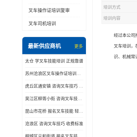
培训方式
叉车操作证培训复审
培训内容
叉车司机培训
经过本公司
最新供应商机
叉车培训，
更多
识、机械常
太仓 学叉车技能培训 正规靠谱
苏州沧浪区叉车操作证培训已更新科目
虎丘区通安镇 咨询叉车技巧 新政策已公布
吴江区柳胥小街 咨询叉车技巧 附近那家正规
昆山市花桥 报名叉车技能 轻松试学无压力
沧浪区 咨询叉车技巧 收费标准
相城区元和街道 报名叉车技能 没有学历怎么办