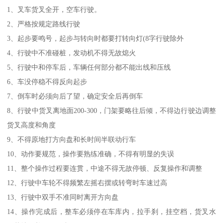
1、叉车货叉全开，空车行驶。
2、严格按规定路线行驶
3、起步要鸣号，起步与转向时都要打转向灯(8字行驶除外
4、行驶中不准碰桩，发动机不得无故熄火
5、行驶中和停车后，车辆任何部分都不能出线和压线
6、车没停稳不得反向起步
7、倒车时必须向后了望，确定安全后再倒车
8、行驶中货叉离地面200-300，门架要略往后倾，不得边行驶边调整
货叉高度和角度
9、不得原地打方向盘和长时间半联动行车
10、动作要规范，操作要熟练准确，不得有明显的失误
11、整个操作过程要连贯，中途不得无故停顿、反复操作和调整
12、行驶中车轮不得频繁左摇右摆或转弯时车速过高
13、行驶中双手不准同时离开方向盘
14、操作完成后，整车必须停在车库内，拉手刹，挂空档，货叉水