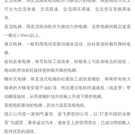
交流电梯，用交流感应电动机作为驱动力的电梯。根据拖动方式又
可分为交流单速、交流双速、交流调压调速、交流变压变频调速
等。
直流电梯，用直流电动机作为驱动力的电梯。这类电梯的额定速度
一般在2.00m/s以上。
液压电梯，一般利用电动泵驱动液体流动，由柱塞使轿厢升降的电
梯。
齿轮齿条电梯，将导轨加工成齿条，轿厢装上与齿条啮合的齿轮，
电动机带动齿轮旋转使轿厢升降的电梯。
螺杆式电梯，将直顶式电梯的柱塞加工成矩形螺纹，再将带有推力
轴承的大螺母安装于油缸顶，然后通过电机经减速机（或皮带）带
动螺母旋转，从而使螺杆顶升轿厢上升或下降的电梯。
直线电机驱动的电梯，其动力源是直线电机。
我们公司是一家朝气蓬勃、放飞梦想的公司，以“打造中国职业教
育”为愿景，秉承诚信为本，服务至上的管理理念，已成功帮助数人
取得优异的成绩。