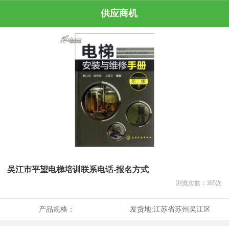
供应商机
吴江市平望电梯培训联系电话-报名方式
浏览次数：
305
次
产品规格：
发货地:
江苏省苏州吴江区