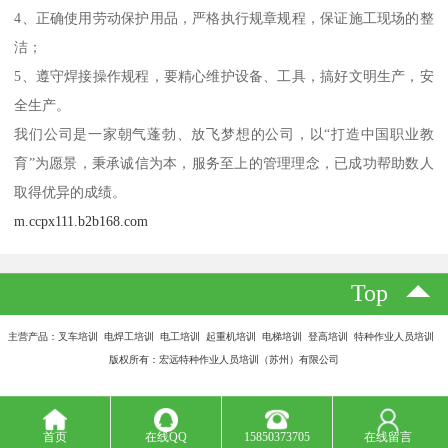
4、正确使用劳动保护用品，严格执行规章规程，保证施工现场的整
洁；
5、遵守焊接操作规程，要精心维护设备、工具，搞好文明生产，安
全生产。
我们公司是一家朝气蓬勃、放飞梦想的公司，以“打造中国职业教
育”为愿景，秉承诚信为本，服务至上的管理理念，已成功帮助数人
取得优异的成绩。
m.ccpx111.b2b168.com
Top
主营产品：叉车培训 电焊工培训 电工培训 起重机培训 电梯培训 登高培训 特种作业人员培训
版权所有：宏远特种作业人员培训（苏州）有限公司
首页
在线QQ
15850373705
在线留言