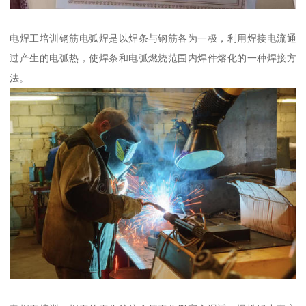
电焊工培训钢筋电弧焊是以焊条与钢筋各为一极，利用焊接电流通
过产生的电弧热，使焊条和电弧燃烧范围内焊件熔化的一种焊接方
法。