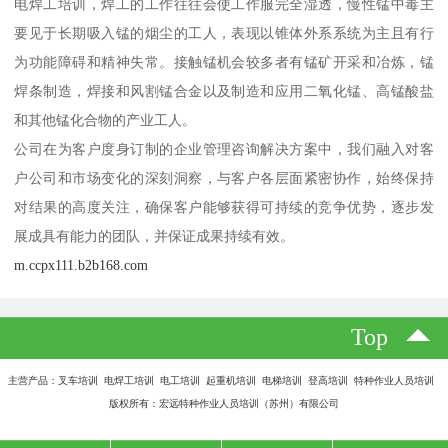
电焊工培训，焊工的工作往往会使工作服完全湿透，慢性锰中毒主
要见于长期吸入锰的烟尘的工人，表现以锥体外系系统为主且有行
为功能障碍和精神失常。接触锰机会较多者有锰矿开采和冶炼，锰
焊条制造，焊接和风割锰合金以及制造和应用二氧化锰、高锰酸盐
和其他锰化合物的产业工人。
公司在为客户度身订制的企业管理咨询解决方案中，我们融入对客
户公司和市场变化的深刻洞察，与客户各层面紧密协作，始终保持
对结果的高度关注，确保客户能够获得可持续的竞争优势，逐步发
展成具有能力的团队，并保证成果持续有效。
m.ccpx111.b2b168.com
Top
主营产品：叉车培训 电焊工培训 电工培训 起重机培训 电梯培训 登高培训 特种作业人员培训
版权所有：宏远特种作业人员培训（苏州）有限公司