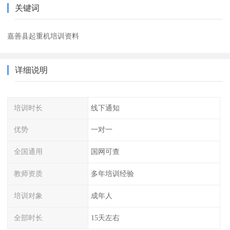
关键词
嘉善县起重机培训资料
详细说明
培训时长
线下通知
优势
一对一
全国通用
国网可查
教师资质
多年培训经验
培训对象
成年人
全部时长
15天左右