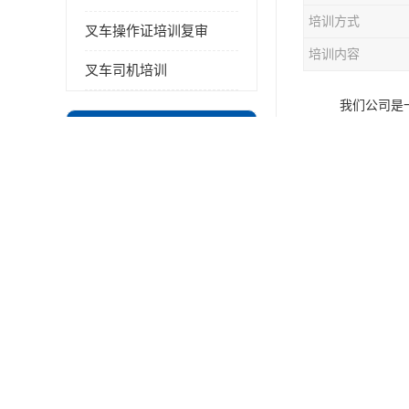
培训方式
叉车操作证培训复审
培训内容
叉车司机培训
我们公司是
最新供应商机
面向全体的
更多
叉车培训考
太仓 学叉车技能培训 正规靠谱
中"动作不
苏州沧浪区叉车操作证培训已更新科目
求:又如多
虎丘区通安镇 咨询叉车技巧 新政策已公布
正，准确评
吴江区柳胥小街 咨询叉车技巧 附近那家正规
昆山市花桥 报名叉车技能 轻松试学无压力
沧浪区 咨询叉车技巧 收费标准
相城区元和街道 报名叉车技能 没有学历怎么办