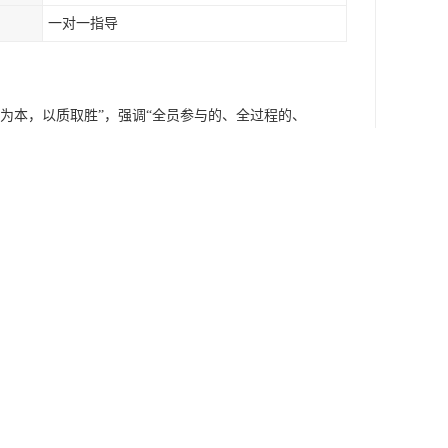
一对一指导
为本，以质取胜”，强调“全员参与的、全过程的、
育成果的集中体现。
评分。个别项目由于包含的内容很多，如考核细则
对头、眼、颈、身体、手、腿、脚等部位都有具体要
作不熟练，考评时注意力一定要集中，做到公平公