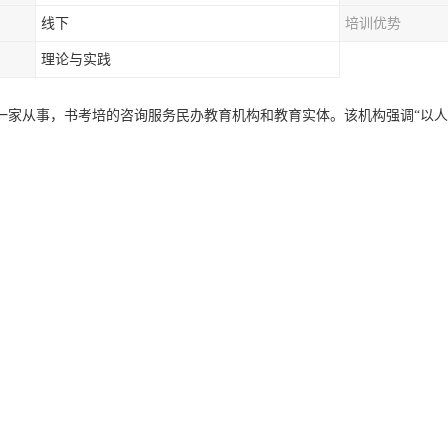
线下
培训优势
理论与实践
一家从事，书考培的咨询服务民办教育机构和教育实体。该机构强调“以人
全面教育”，并以实现“职业发展”为目标，这也是本公司近十年来研究教
评要求，考评员要熟悉评分标准，严格按照考核评分表中的评分项目进行
规范或操作不熟练"一项，考评时要把握**分尺度，因为驾驶操作要领中
次挂不入档、行驶中方向两边摆、车速控制不稳、起步后溜等等，属于操
分。