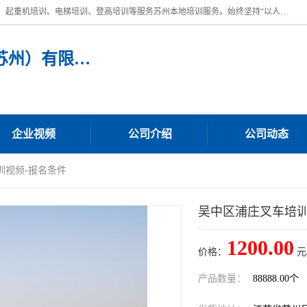
苏州宏远特种作业人员培训，提供：叉车培训、电焊工培训、电工培训、起重机培训、电梯培训、登高培训等服务苏州本地培训服务。始终坚持“以人为本，质量立校”的办学思想，以培养社会应用型人才为己任，明码收费，诚实守信，中途不收任何费用。随到随学，学会为止，一期未学会者免费再学，直到学会为止。
宏远特种作业人员培训（苏州）有限公司
企业视频
公司介绍
公司动态
训视频-报名条件
吴中区浦庄叉车培训
1200.00
价格：
元
产品数量：
88888.00个