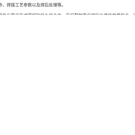
作、焊接工艺参数以及焊后处理等。
服务与客户形成密切和持久的合作，我们帮助客户辨别价值的发展机会，
om
产品推荐
ment, design, production and sales in one of the manufacturing ent