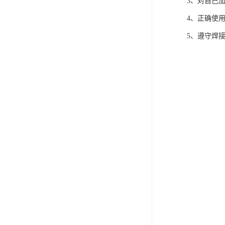
3、对自己
4、正确使
5、遵守焊