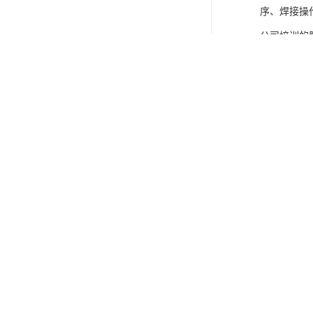
序、焊接操
公司培训的
型。
http://www.hytpx.c
Develop