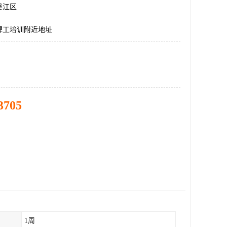
吴江区
焊工培训附近地址
3705
1周