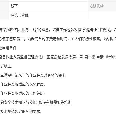
线下
培训优势
理论与实践
持“管理靠前、服务一线”的理念，培训工作也多次推行“送考上门”模式，
方便了基层员工，为我们节约了费用和时间，工人们积极性很高，培训结
叠申请条件
设备作业人员监督管理办法》(国家质检总局令第70号)第十条:申请《特
周岁以上;
康且满足申请从事的作业种类对身体的要求;
请作业种类相适应的文化程度;
请作业种类相适应的工作经历，
应的安全技术知识与技能;(如没有就需要先培训)
全技术规范规定的其他要求。