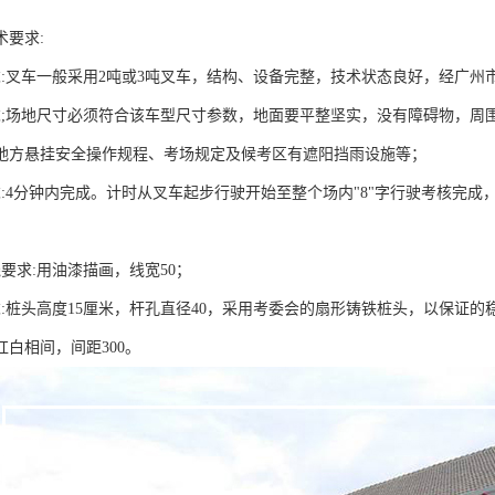
术要求:
求:叉车一般采用2吨或3吨叉车，结构、设备完整，技术状态良好，经广
求;场地尺寸必须符合该车型尺寸参数，地面要平整坚实，没有障碍物，周
地方悬挂安全操作规程、考场规定及候考区有遮阳挡雨设施等；
求:4分钟内完成。计时从叉车起步行驶开始至整个场内"8"字行驶考核完
要求:用油漆描画，线宽50；
求:桩头高度15厘米，杆孔直径40，采用考委会的扇形铸铁桩头，以保证
用红白相间，间距300。