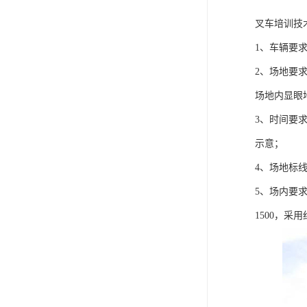
叉车培训技
1、车辆要
2、场地要
场地内显眼
3、时间要
示意；
4、场地标线
5、场内要
1500，采