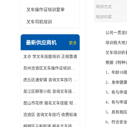
培训方式
叉车操作证培训复审
培训内容
叉车司机培训
公司一贯坚
最新供应商机
培训极大地
更多
叉车培训折
太仓 学叉车技能培训 正规靠谱
根据《特种
苏州沧浪区叉车操作证培训已更新科目
1、年龄18
虎丘区通安镇 咨询叉车技巧 新政策已公布
2、身体健
吴江区柳胥小街 咨询叉车技巧 附近那家正规
3、有与申
4、有与申
昆山市花桥 报名叉车技能 轻松试学无压力
5、具有相
沧浪区 咨询叉车技巧 收费标准
6、符合安
相城区元和街道 报名叉车技能 没有学历怎么办