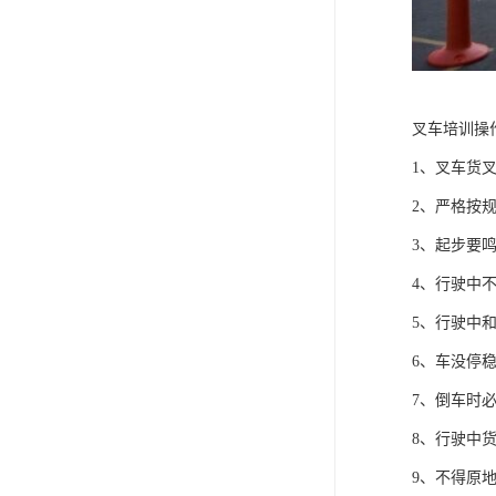
叉车培训操
1、叉车货
2、严格按
3、起步要
4、行驶中
5、行驶中
6、车没停
7、倒车时
8、行驶中货
9、不得原