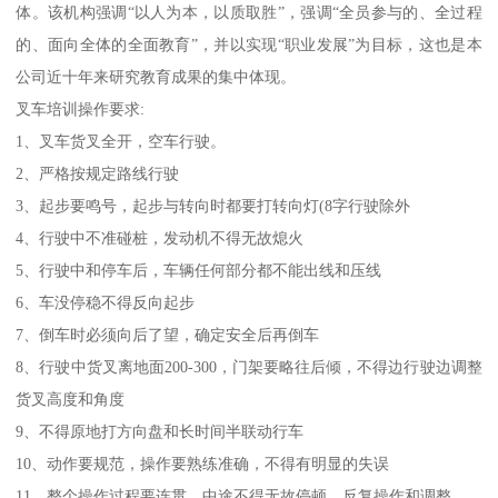
体。该机构强调“以人为本，以质取胜”，强调“全员参与的、全过程
的、面向全体的全面教育”，并以实现“职业发展”为目标，这也是本
公司近十年来研究教育成果的集中体现。
叉车培训操作要求:
1、叉车货叉全开，空车行驶。
2、严格按规定路线行驶
3、起步要鸣号，起步与转向时都要打转向灯(8字行驶除外
4、行驶中不准碰桩，发动机不得无故熄火
5、行驶中和停车后，车辆任何部分都不能出线和压线
6、车没停稳不得反向起步
7、倒车时必须向后了望，确定安全后再倒车
8、行驶中货叉离地面200-300，门架要略往后倾，不得边行驶边调整
货叉高度和角度
9、不得原地打方向盘和长时间半联动行车
10、动作要规范，操作要熟练准确，不得有明显的失误
11、整个操作过程要连贯，中途不得无故停顿、反复操作和调整