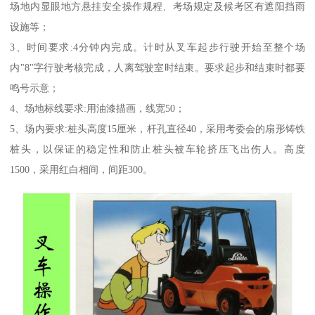
场地内显眼地方悬挂安全操作规程、考场规定及候考区有遮阳挡雨
设施等；
3、时间要求:4分钟内完成。计时从叉车起步行驶开始至整个场
内"8"字行驶考核完成，人离驾驶室时结束。要求起步和结束时都要
鸣号示意；
4、场地标线要求:用油漆描画，线宽50；
5、场内要求:桩头高度15厘米，杆孔直径40，采用考委会的扇形铸铁
桩头，以保证的稳定性和防止桩头被车轮挤压飞出伤人。高度
1500，采用红白相间，间距300。