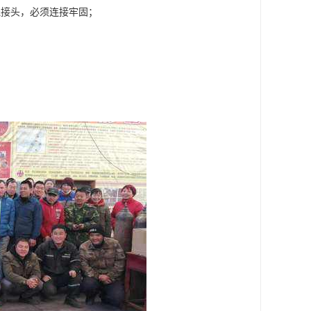
线接头，必须连接牢固；
；
。