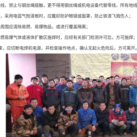
地线，禁止与钢丝绳接触，更不得用钢丝绳或机电设备代替零线，所有地
渣，采用电弧气刨清根时，应戴好防护眼镜或面罩，防止铁渣飞溅伤人；
地周围应清除易燃、易爆物品，或进行覆盖隔离；
易燃易爆气体或液体扩散区施焊时，应经有关部门检测许可后，方可施焊
结束，应切断电焊机电源，并检查操作地点，确认无起火危险后，方可离开