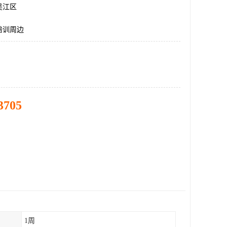
吴江区
培训周边
3705
1周