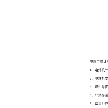
电焊工培训
1、电焊机
2、电焊机
3、焊钳与
4、严禁在
5、焊接贮