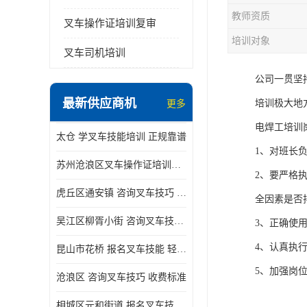
教师资质
叉车操作证培训复审
培训对象
叉车司机培训
公司一贯坚
最新供应商机
培训极大地
更多
电焊工培训
太仓 学叉车技能培训 正规靠谱
1、对班长
苏州沧浪区叉车操作证培训已更新科目
2、要严格
虎丘区通安镇 咨询叉车技巧 新政策已公布
全因素是否
吴江区柳胥小街 咨询叉车技巧 附近那家正规
3、正确使
4、认真执
昆山市花桥 报名叉车技能 轻松试学无压力
5、加强岗
沧浪区 咨询叉车技巧 收费标准
相城区元和街道 报名叉车技能 没有学历怎么办