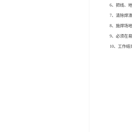
6、把线、
7、清除焊
8、施焊场
9、必须在
10、工作