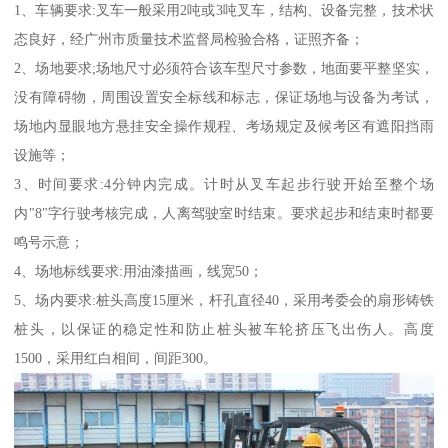
1、车辆要求:叉车一般采用2吨或3吨叉车，结构、设备完整，技术状
态良好，经广州市质量技术监督局检验合格，证照齐备；
2、场地要求;场地尺寸必须符合该车型尺寸参数，地面要平整坚实，
没有障碍物，周围设置安全标线和标志，保证场地与设备为考试，
场地内显眼地方悬挂安全操作规程、考场规定及候考区有遮阳挡雨
设施等；
3、时间要求:4分钟内完成。计时从叉车起步行驶开始至整个场
内"8"字行驶考核完成，人离驾驶室时结束。要求起步和结束时都要
鸣号示意；
4、场地标线要求:用油漆描画，线宽50；
5、场内要求:桩头高度15厘米，杆孔直径40，采用考委会的扇形铸铁
桩头，以保证的稳定性和防止桩头被车轮挤压飞出伤人。高度
1500，采用红白相间，间距300。