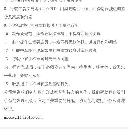
7、倒车时必须向后了望，确定安全后再倒车
8、行驶中货叉离地面200-300，门架要略往后倾，不得边行驶边调整
货叉高度和角度
9、不得原地打方向盘和长时间半联动行车
10、动作要规范，操作要熟练准确，不得有明显的失误
11、整个操作过程要连贯，中途不得无故停顿、反复操作和调整
12、行驶中车轮不得频繁左摇右摆或转弯时车速过高
13、行驶中双手不准同时离开方向盘
14、操作完成后，整车必须停在车库内，拉手刹，挂空档，货叉水
平落地，并鸣号示意
15、听从指挥，不得有违规违纪行为。
公司培训的服务与客户形成密切和持久的合作，我们帮助客户辨别
价值的发展机会，应对至关重要的挑战，协助他们进行业务和管理
转型。
m.ccpx111.b2b168.com