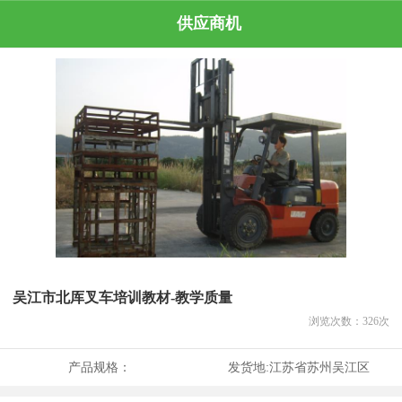
供应商机
吴江市北厍叉车培训教材-教学质量
浏览次数：
326
次
产品规格：
发货地:
江苏省苏州吴江区