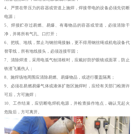
4、严禁在带压力的容器或管道上施焊，焊接带电的设备必须先切断
电源；
5、焊接贮存过易燃、易爆、有毒物品的容器或管道，必须清除干
净，并将所有气孔、口打开；
6、把线、地线，禁止与钢丝绳接触，更不得用钢丝绳或机电设备代
替零线，所有地线接头，必须连接牢固；
7、清除焊渣，采用电弧气刨清根时，应戴好防护眼镜或面罩，防止
铁渣飞溅伤人；
8、施焊场地周围应清除易燃、易爆物品，或进行覆盖隔离；
9、必须在易燃易爆气体或液体扩散区施焊时，应经有关部门检测许
可后，方可施焊；
10、工作结束，应切断电焊机电源，并检查操作地点，确认无起火
危险后，方可离开。