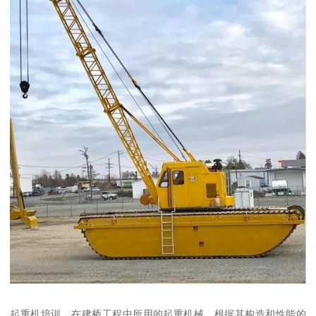
起重机培训，在建桥工程中所用的起重机械，根据其构造和性能的